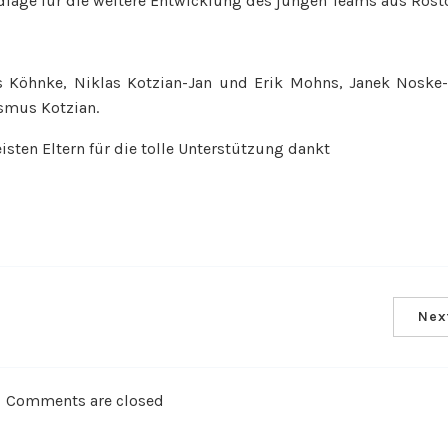
ndlage für die weitere Entwicklung des jungen Teams aus Rost
 Köhnke, Niklas Kotzian-Jan und Erik Mohns, Janek Noske- 
smus Kotzian.
sten Eltern für die tolle Unterstützung dankt
Nex
Comments are closed