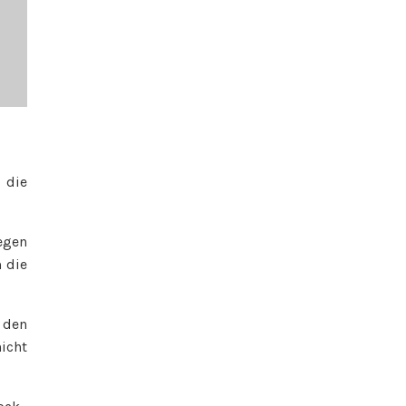
 die
egen
 die
 den
icht