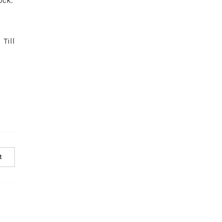
ock.
Till
t